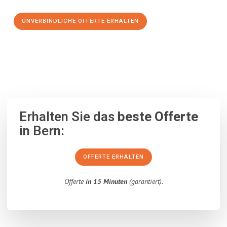
UNVERBINDLICHE OFFERTE ERHALTEN
100% unverbindlich
– Garantiert eine Antwort
innerhalb von 15
Minuten
.
Erhalten Sie das
beste Offerte
in Bern:
OFFERTE ERHALTEN
Offerte
in 15 Minuten
(garantiert).