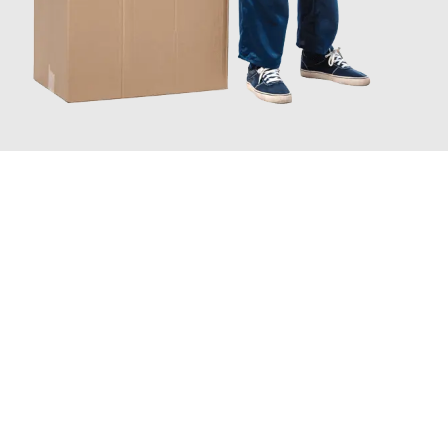
JETZT ANFRAGEN
Erleben Sie mit Umzugsmeister Saenger Bern, wie
einfach und
stressfrei Ihr Umzug Bern Saarbrücken
sein kann. Unser
Expertenteam steht bereit, um Ihnen einen reibungslosen
Übergang in Ihr neues Zuhause zu garantieren.