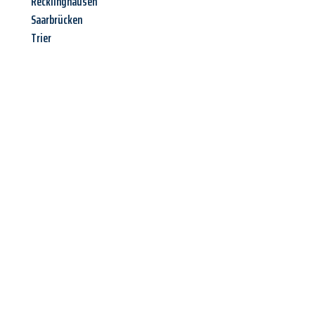
Recklinghausen
Saarbrücken
Trier
Jetzt anfragen &
Offerte mit
Best-Preis
erhalten!
Schicken Sie uns jetzt Ihre unverbindliche Anfrage und sichern
Sie sich Ihre
individuelle Umzugsofferte für Ihr Anliegen in
Bern
zum Best-Preis!
Nutzen Sie die Gelegenheit für einen
stressfreien Umzug
mit
maximalem Komfort: