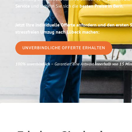
Service
und sichern Sie sich die
besten Preise in Bern
.
Jetzt Ihre individuelle Offerte anfordern und den ersten 
stressfreien Umzug nach Lübeck machen:
UNVERBINDLICHE OFFERTE ERHALTEN
100% unverbindlich
– Garantiert eine Antwort
innerhalb von 15 Min