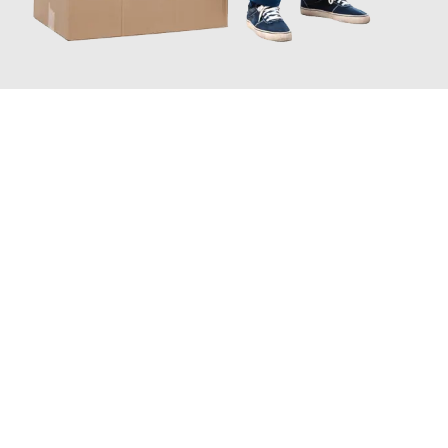
JETZT ANFRAGEN
Erleben Sie mit Umzugsmeister Saenger Bern, wie
einfach und
stressfrei Ihr Umzug Bern Allschwil
sein kann. Unser
Expertenteam steht bereit, um Ihnen einen reibungslosen
Übergang in Ihr neues Zuhause zu garantieren.
Jetzt
unverbindliche Offerte
erhalten & 100
CHF sparen: