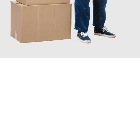
JETZT ANFRAGEN
Erleben Sie mit Umzugsmeister Saenger Bern, wie
einfach und
stressfrei Möbeltransport in Bern
sein kann. Unser
Expertenteam steht bereit, um Ihnen einen reibungslosen Ablauf