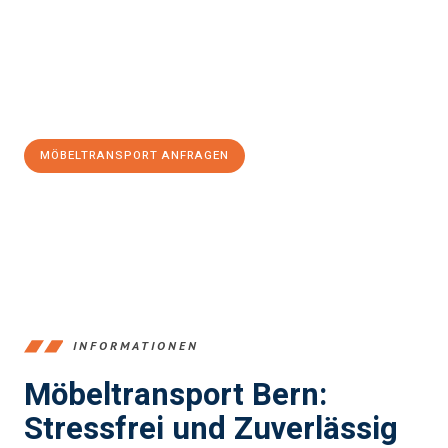
zu garantieren.
Jetzt
unverbindliche Offerte
erhalten & 100
CHF sparen:
MÖBELTRANSPORT ANFRAGEN
+41315282663
INFORMATIONEN
Möbeltransport Bern:
Stressfrei und Zuverlässig