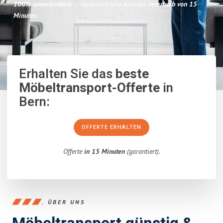
100% unverbindlich
– Garantiert eine Antwort
innerhalb von 15
Minuten
.
Erhalten Sie das
beste
Möbeltransport-Offerte
in
Bern:
OFFERTE ERHALTEN
Offerte
in 15 Minuten
(garantiert).
ÜBER UNS