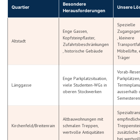
Besondere
Quartier
Unsere Lö
Herausforderungen
Spezielle
Enge Gassen,
Zugangsge
Kopfsteinpflaster,
, kleinere
Altstadt
Zufahrtsbeschränkungen
Transportfa
, historische Gebäude
Möbellifte,
Träger
Vorab-Reser
Enge Parkplatzsituation,
Parkplätzen,
Länggasse
viele Studenten-WGs in
Terminplan
oberen Stockwerken
ausserhalb 
Semesteren
Spezialtran
Altbauwohnungen mit
empfindlich
Kirchenfeld/Breitenrain
schmalen Treppen,
Treppenstei
wertvolle Antiquitäten
zusätzliche
bei wertvol