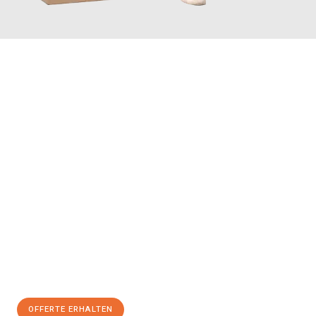
JETZT ANFRAGEN
Erleben Sie mit Umzugsmeister Saenger Bern, wie
einfach und
stressfrei Ihr Umzug Bern Lugano
sein kann. Unser
Expertenteam steht bereit, um Ihnen einen reibungslosen
Übergang in Ihr neues Zuhause zu garantieren.
Jetzt
unverbindliche Offerte
erhalten & 100
CHF sparen:
OFFERTE ERHALTEN
+41315282663