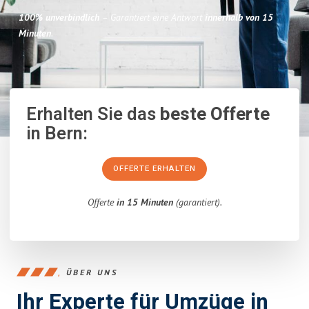
100% unverbindlich
– Garantiert eine Antwort
innerhalb von 15
Minuten
.
Erhalten Sie das
beste Offerte
in Bern:
OFFERTE ERHALTEN
Offerte
in 15 Minuten
(garantiert).
ÜBER UNS
Ihr Experte für Umzüge in