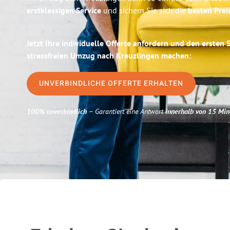
erstklassigen Service
und sichern Sie sich die
besten Prei
Jetzt Ihre individuelle Offerte anfordern und den ersten 
stressfreien Umzug nach Kreuzlingen machen:
UNVERBINDLICHE OFFERTE ERHALTEN
100% unverbindlich
– Garantiert eine Antwort
innerhalb von 15 Min