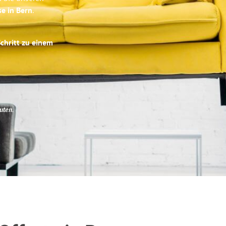
se in Bern
.
Schritt zu einem
uten
.