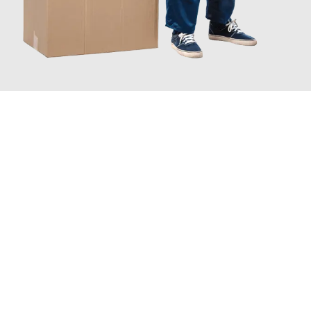
JETZT ANFRAGEN
Erleben Sie mit Umzugsmeister Saenger Bern, wie
einfach und
stressfrei Ihr Umzug Bern Pforzheim
sein kann. Unser
Expertenteam steht bereit, um Ihnen einen reibungslosen
Übergang in Ihr neues Zuhause zu garantieren.
Jetzt
unverbindliche Offerte
erhalten & 100