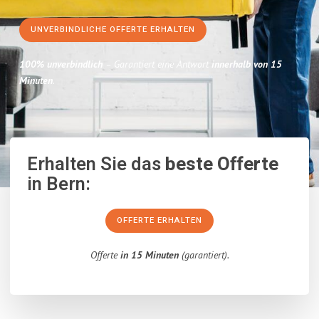
UNVERBINDLICHE OFFERTE ERHALTEN
100% unverbindlich
– Garantiert eine Antwort
innerhalb von 15
Minuten
.
Erhalten Sie das
beste Offerte
in Bern:
OFFERTE ERHALTEN
Offerte
in 15 Minuten
(garantiert).