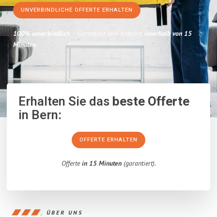
UNVERBINDLICHE OFFERTE ERHALTEN
100% unverbindlich
– Garantiert eine Antwort
innerhalb von 15
Minuten
.
Erhalten Sie das
beste Offerte
in Bern:
OFFERTE ERHALTEN
Offerte
in 15 Minuten
(garantiert).
ÜBER UNS