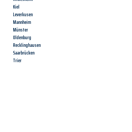
Kiel
Leverkusen
Mannheim
Münster
Oldenburg
Recklinghausen
Saarbrücken
Trier
Jetzt anfragen &
Offerte mit
Best-Preis
erhalten!