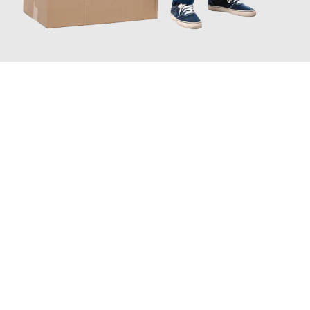
JETZT ANFRAGEN
Erleben Sie mit Umzugsmeister Saenger Bern, wie
einfach und
stressfrei Ihr Umzug Bern Mülheim
sein kann. Unser
Expertenteam steht bereit, um Ihnen einen reibungslosen
Übergang in Ihr neues Zuhause zu garantieren.
Jetzt
unverbindliche Offerte
erhalten & 100
CHF sparen: