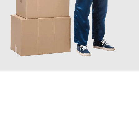
JETZT ANFRAGEN
Erleben Sie mit Umzugsmeister Saenger Bern, wie
einfach und
stressfrei Ihr Umzug Bern Recklinghausen
sein kann. Unser