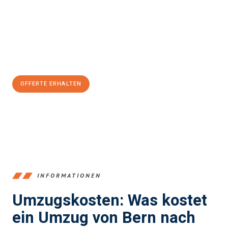
Expertenteam steht bereit, um Ihnen einen reibungslosen
Übergang in Ihr neues Zuhause zu garantieren.
Jetzt
unverbindliche Offerte
erhalten & 100
CHF sparen:
OFFERTE ERHALTEN
+41315282663
INFORMATIONEN
Umzugskosten: Was kostet
ein Umzug von Bern nach