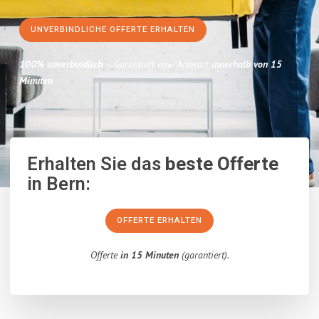
UNVERBINDLICHE OFFERTE ERHALTEN
100% unverbindlich
– Garantiert eine Antwort
innerhalb von 15
Minuten
.
Erhalten Sie das
beste Offerte
in Bern:
OFFERTE ERHALTEN
Offerte
in 15 Minuten
(garantiert).