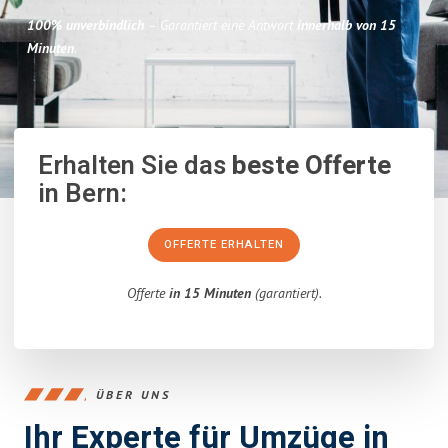
100% unverbindlich
– Garantiert eine Antwort
innerhalb von 15
Minuten
.
Erhalten Sie das
beste Offerte
in Bern:
OFFERTE ERHALTEN
Offerte
in 15 Minuten
(garantiert).
ÜBER UNS
Ihr Experte für Umzüge in