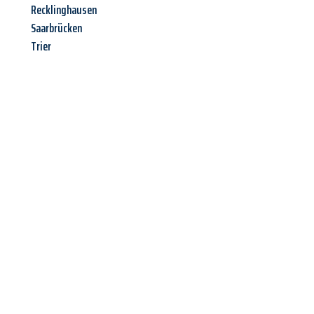
Recklinghausen
Saarbrücken
Trier
Jetzt anfragen &
Offerte mit
Best-Preis
erhalten!
Schicken Sie uns jetzt Ihre unverbindliche Anfrage und sichern
Sie sich Ihre
individuelle Umzugsofferte für Ihr Anliegen in
Bern
zum Best-Preis!
Nutzen Sie die Gelegenheit für einen
stressfreien Umzug
mit
maximalem Komfort: