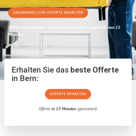
UNVERBINDLICHE OFFERTE ERHALTEN
100% unverbindlich
– Garantiert eine Antwort
innerhalb von 15
Minuten
.
Erhalten Sie das
beste Offerte
in Bern:
OFFERTE ERHALTEN
Offerte
in 15 Minuten
(garantiert).