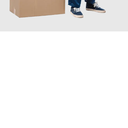
JETZT ANFRAGEN
Erleben Sie mit Umzugsmeister Saenger Bern, wie
einfach und
stressfrei Ihr Umzug Bern Chemnitz
sein kann. Unser
Expertenteam steht bereit, um Ihnen einen reibungslosen
Übergang in Ihr neues Zuhause zu garantieren.
Jetzt
unverbindliche Offerte
erhalten & 100
CHF sparen: