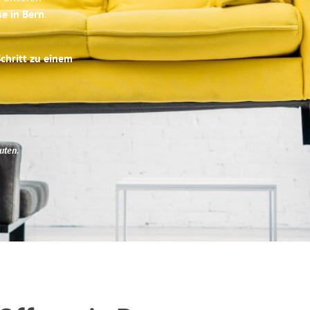
se in Bern
.
Schritt zu einem
uten
.