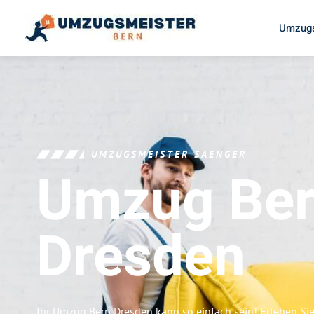
Umzugs
UMZUGSMEISTER SAENGER
Umzug Be
Dresden
Ihr Umzug Bern Dresden kann so einfach sein! Erleben Si