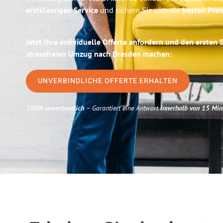
erstklassigen Service
und sichern Sie sich die
besten Prei
Jetzt Ihre individuelle Offerte anfordern und den ersten 
stressfreien Umzug nach Dresden machen:
UNVERBINDLICHE OFFERTE ERHALTEN
100% unverbindlich
– Garantiert eine Antwort
innerhalb von 15 Min