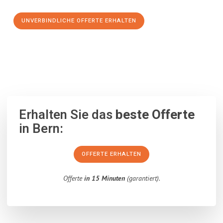
UNVERBINDLICHE OFFERTE ERHALTEN
100% unverbindlich
– Garantiert eine Antwort
innerhalb von 15
Minuten
.
Erhalten Sie das
beste Offerte
in Bern:
OFFERTE ERHALTEN
Offerte
in 15 Minuten
(garantiert).