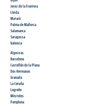
Gijón
Jerez de la Frontera
Lleida
Mataró
Palma de Mallorca
Salamanca
Saragossa
Valencia
Algeciras
Barcelona
Castellón de la Plana
Dos Hermanas
Granada
La Coruña
Logroño
Móstoles
Pamplona