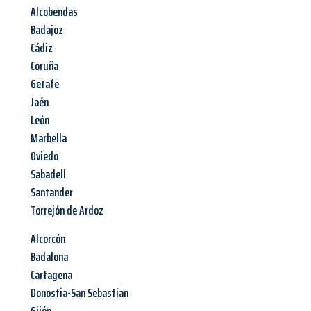
Alcobendas
Badajoz
Cádiz
Coruña
Getafe
Jaén
León
Marbella
Oviedo
Sabadell
Santander
Torrejón de Ardoz
Alcorcón
Badalona
Cartagena
Donostia-San Sebastian