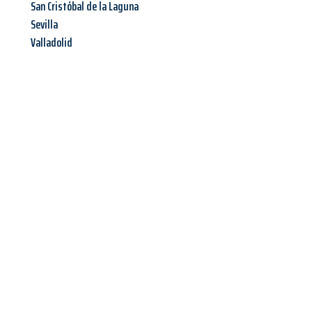
San Cristóbal de la Laguna
Sevilla
Valladolid
Jetzt anfragen &
Offerte mit
Best-Preis
erhalten!
Schicken Sie uns jetzt Ihre unverbindliche Anfrage und sichern
Sie sich Ihre
individuelle Umzugsofferte für Ihr Anliegen in
Bern
zum Best-Preis!
Nutzen Sie die Gelegenheit für einen
stressfreien Umzug
mit
maximalem Komfort: