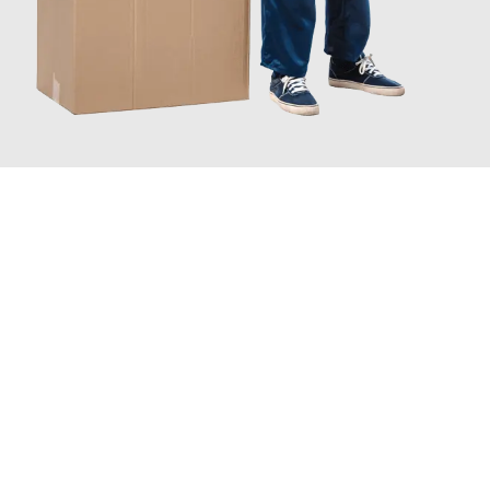
JETZT ANFRAGEN
Erleben Sie mit Umzugsmeister Saenger Bern, wie
einfach und
stressfrei Ihr Umzug Bern Vitoria-Gasteiz
sein kann. Unser
Expertenteam steht bereit, um Ihnen einen reibungslosen
Übergang in Ihr neues Zuhause zu garantieren.