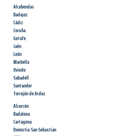
Alcobendas
Badajoz
Cádiz
Coruña
Getafe
Jaén
León
Marbella
Oviedo
Sabadell
Santander
Torrejón de Ardoz
Alcorcón
Badalona
Cartagena
Donostia-San Sebastian