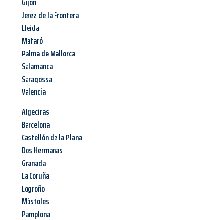
Gijón
Jerez de la Frontera
Lleida
Mataró
Palma de Mallorca
Salamanca
Saragossa
Valencia
Algeciras
Barcelona
Castellón de la Plana
Dos Hermanas
Granada
La Coruña
Logroño
Móstoles
Pamplona