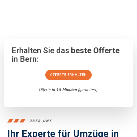
100% unverbindlich
– Garantiert eine Antwort
innerhalb von 15
Minuten
.
Erhalten Sie das
beste Offerte
in Bern:
OFFERTE ERHALTEN
Offerte
in 15 Minuten
(garantiert).
ÜBER UNS
Ihr Experte für Umzüge in