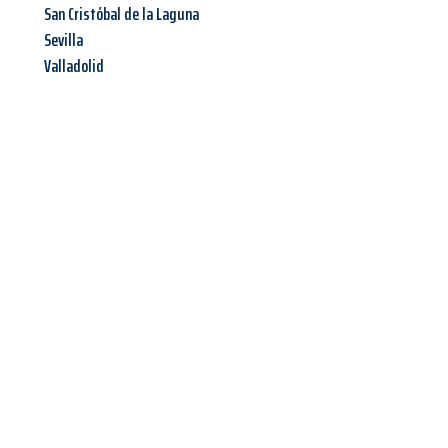
San Cristóbal de la Laguna
Sevilla
Valladolid
Jetzt anfragen &
Offerte mit
Best-Preis
erhalten!
Schicken Sie uns jetzt Ihre unverbindliche Anfrage und sichern
Sie sich Ihre
individuelle Umzugsofferte für Ihr Anliegen in
Bern
zum Best-Preis!
Nutzen Sie die Gelegenheit für einen
stressfreien Umzug
mit
maximalem Komfort: