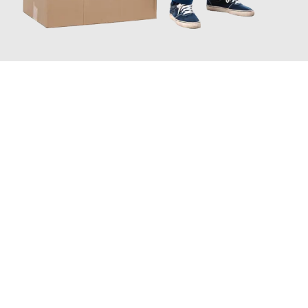
JETZT ANFRAGEN
Erleben Sie mit Umzugsmeister Saenger Bern, wie
einfach und
stressfrei Ihr Umzug Bern Sabadell
sein kann. Unser
Expertenteam steht bereit, um Ihnen einen reibungslosen
Übergang in Ihr neues Zuhause zu garantieren.
Jetzt
unverbindliche Offerte
erhalten & 100
CHF sparen: