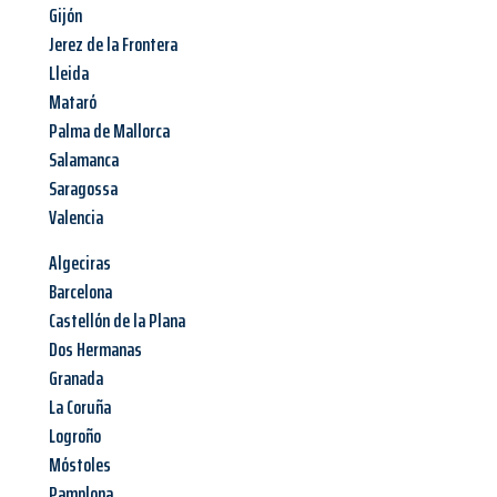
Gijón
Jerez de la Frontera
Lleida
Mataró
Palma de Mallorca
Salamanca
Saragossa
Valencia
Algeciras
Barcelona
Castellón de la Plana
Dos Hermanas
Granada
La Coruña
Logroño
Móstoles
Pamplona