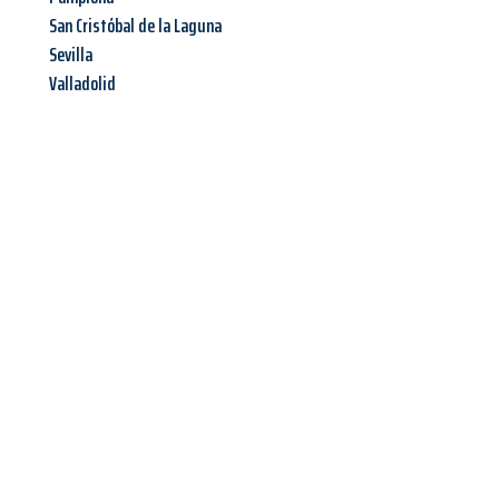
San Cristóbal de la Laguna
Sevilla
Valladolid
Jetzt anfragen &
Offerte mit
Best-Preis
erhalten!
Schicken Sie uns jetzt Ihre unverbindliche Anfrage und sichern
Sie sich Ihre
individuelle Umzugsofferte für Ihr Anliegen in
Bern
zum Best-Preis!
Nutzen Sie die Gelegenheit für einen
stressfreien Umzug
mit
maximalem Komfort: