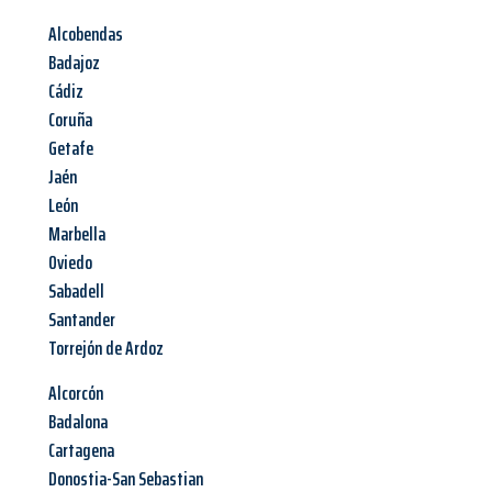
Alcobendas
Badajoz
Cádiz
Coruña
Getafe
Jaén
León
Marbella
Oviedo
Sabadell
Santander
Torrejón de Ardoz
Alcorcón
Badalona
Cartagena
Donostia-San Sebastian