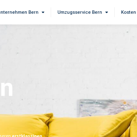
nternehmen Bern
Umzugsservice Bern
Kosten
rn
nseren
erstklassigen