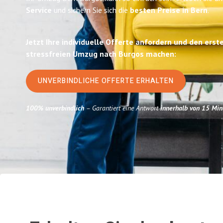
Service
und sichern Sie sich die
besten Preise in Bern
.
Jetzt Ihre individuelle Offerte anfordern und den erst
stressfreien Umzug nach Burgos machen:
UNVERBINDLICHE OFFERTE ERHALTEN
100% unverbindlich
– Garantiert eine Antwort
innerhalb von 15 Min