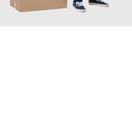
JETZT ANFRAGEN
Erleben Sie mit Umzugsmeister Saenger Bern, wie
einfach und
stressfrei Ihr Umzug Bern Valencia
sein kann. Unser
Expertenteam steht bereit, um Ihnen einen reibungslosen
Übergang in Ihr neues Zuhause zu garantieren.
Jetzt
unverbindliche Offerte
erhalten & 100
CHF sparen: