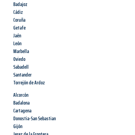
Badajoz
Cádiz
Coruña
Getafe
Jaén
León
Marbella
Oviedo
Sabadell
Santander
Torrejón de Ardoz
Alcorcón
Badalona
Cartagena
Donostia-San Sebastian
Gijón
Jerez de la Frontera