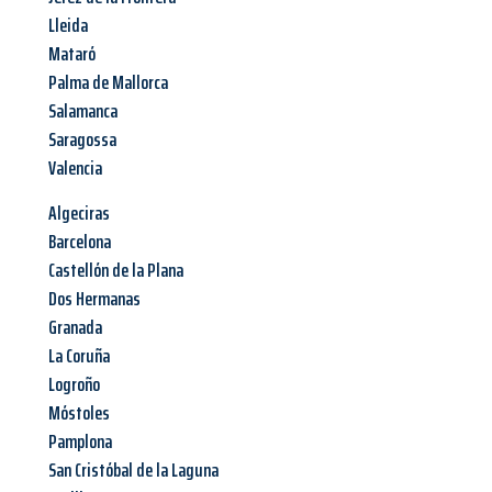
Lleida
Mataró
Palma de Mallorca
Salamanca
Saragossa
Valencia
Algeciras
Barcelona
Castellón de la Plana
Dos Hermanas
Granada
La Coruña
Logroño
Móstoles
Pamplona
San Cristóbal de la Laguna