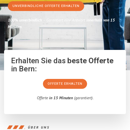
UNVERBINDLICHE OFFERTE ERHALTEN
100% unverbindlich
– Garantiert eine Antwort
innerhalb von 15
Minuten
.
Erhalten Sie das
beste Offerte
in Bern:
OFFERTE ERHALTEN
Offerte
in 15 Minuten
(garantiert).
ÜBER UNS