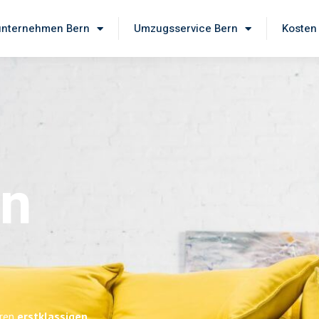
nternehmen Bern
Umzugsservice Bern
Kosten
rn
eren
erstklassigen