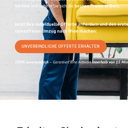
Service
und sichern Sie sich die
besten Preise in Bern
.
Jetzt Ihre individuelle Offerte anfordern und den erst
stressfreien Umzug nach Wien machen:
UNVERBINDLICHE OFFERTE ERHALTEN
100% unverbindlich
– Garantiert eine Antwort
innerhalb von 15 Min