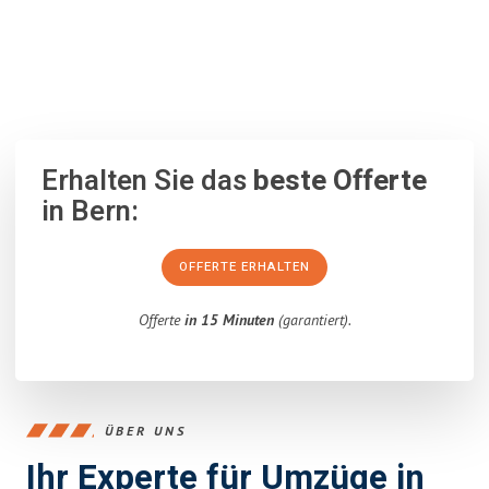
100% unverbindlich
– Garantiert eine Antwort
innerhalb von 15
Minuten
.
Erhalten Sie das
beste Offerte
in Bern:
OFFERTE ERHALTEN
Offerte
in 15 Minuten
(garantiert).
ÜBER UNS
Ihr Experte für Umzüge in