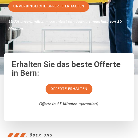
UNVERBINDLICHE OFFERTE ERHALTEN
100% unverbindlich
– Garantiert eine Antwort
innerhalb von 15
Minuten
.
Erhalten Sie das
beste Offerte
in Bern:
OFFERTE ERHALTEN
Offerte
in 15 Minuten
(garantiert).
ÜBER UNS