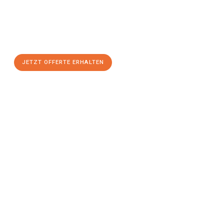
Nutzen Sie die Gelegenheit für einen
stressfreien Umzug
mit
maximalem Komfort:
JETZT OFFERTE ERHALTEN