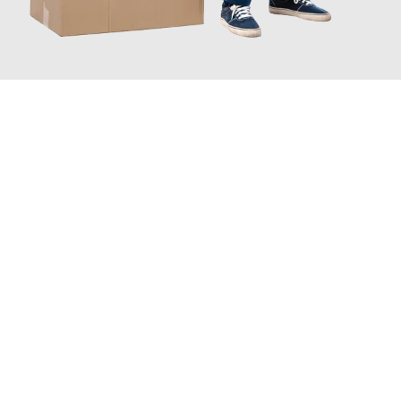
JETZT ANFRAGEN
Erleben Sie mit Umzugsmeister Saenger Bern, wie
einfach und
stressfrei Ihr Umzug Bern Dornbirn
sein kann. Unser
Expertenteam steht bereit, um Ihnen einen reibungslosen
Übergang in Ihr neues Zuhause zu garantieren.
Jetzt
unverbindliche Offerte
erhalten & 100
CHF sparen: