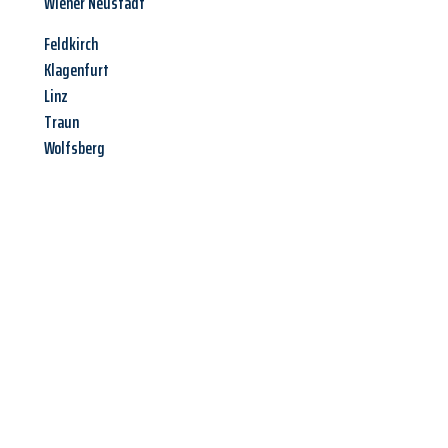
Wiener Neustadt
Feldkirch
Klagenfurt
Linz
Traun
Wolfsberg
Jetzt anfragen &
Offerte mit
Best-Preis
erhalten!
Schicken Sie uns jetzt Ihre unverbindliche Anfrage und sichern
Sie sich Ihre
individuelle Umzugsofferte für Ihr Anliegen in
Bern
zum Best-Preis!