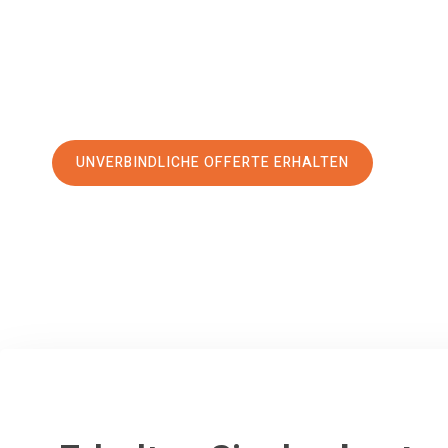
erstklassigen Service
und sichern Sie sich die
besten Prei
Jetzt Ihre individuelle Offerte anfordern und den erst
stressfreien Umzug nach Feldkirch machen:
UNVERBINDLICHE OFFERTE ERHALTEN
100% unverbindlich
– Garantiert eine Antwort
innerhalb von 15 Min