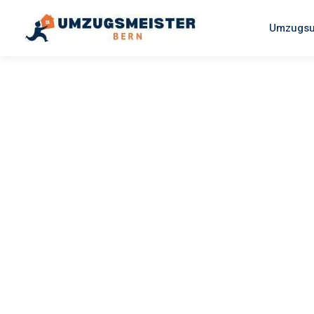
Umzugsu
UMZUGSMEISTER SAENGER
Umzug Be
Feldkirch
Ihr Umzug Bern Feldkirch kann so einfach sein! Erleben Sie