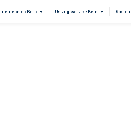
nternehmen Bern
Umzugsservice Bern
Kosten
rn
 unseren