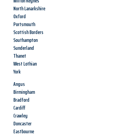
Milton Keynes
North Lanarkshire
Oxford
Portsmouth
Scottish Borders
Southampton
Sunderland
Thanet
West Lothian
York
Angus
Birmingham
Bradford
Cardiff
Crawley
Doncaster
Eastbourne