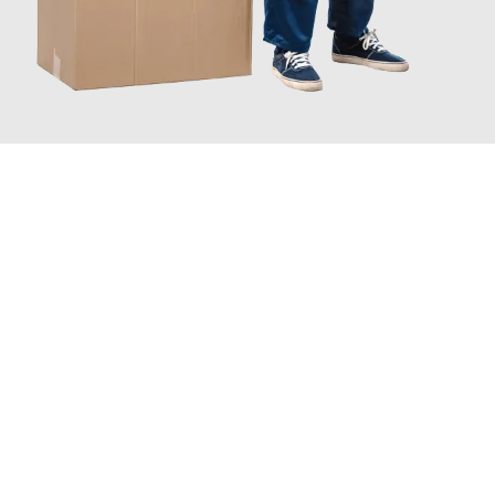
JETZT ANFRAGEN
Erleben Sie mit Umzugsmeister Saenger Bern, wie
einfach und
stressfrei Ihr Umzug Bern Der Potteries
sein kann. Unser
Expertenteam steht bereit, um Ihnen einen reibungslosen
Übergang in Ihr neues Zuhause zu garantieren.
Jetzt
unverbindliche Offerte
erhalten & 100