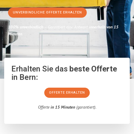
UNVERBINDLICHE OFFERTE ERHALTEN
100% unverbindlich
– Garantiert eine Antwort
innerhalb von 15
Minuten
.
Erhalten Sie das
beste Offerte
in Bern:
OFFERTE ERHALTEN
Offerte
in 15 Minuten
(garantiert).