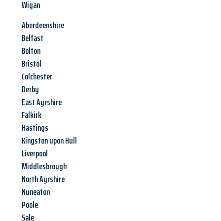
Wigan
Aberdeenshire
Belfast
Bolton
Bristol
Colchester
Derby
East Ayrshire
Falkirk
Hastings
Kingston upon Hull
Liverpool
Middlesbrough
North Ayrshire
Nuneaton
Poole
Sale