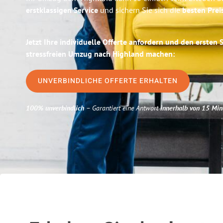
erstklassigen Service
und sichern Sie sich die
besten Prei
Jetzt Ihre individuelle Offerte anfordern und den ersten 
stressfreien Umzug nach Highland machen:
UNVERBINDLICHE OFFERTE ERHALTEN
100% unverbindlich
– Garantiert eine Antwort
innerhalb von 15 Min