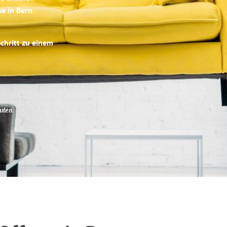
se in Bern
.
Schritt zu einem
uten
.