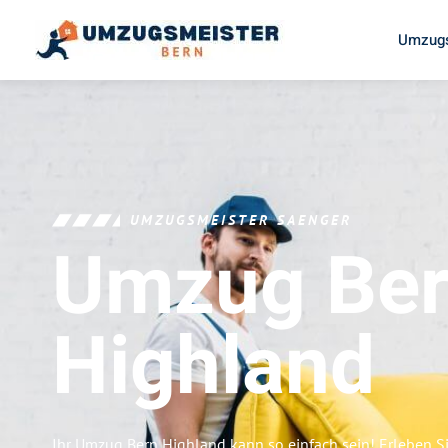
Umzugs
UMZUGSMEISTER SAENGER
Umzug Be
Highland
Ihr Umzug Bern Highland kann so einfach sein! Erleben S