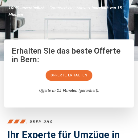
100% unverbindlich
– Garantiert eine Antwort
innerhalb von 15
Minuten
.
Erhalten Sie das
beste Offerte
in Bern:
OFFERTE ERHALTEN
Offerte
in 15 Minuten
(garantiert).
ÜBER UNS
Ihr Experte für Umzüge in