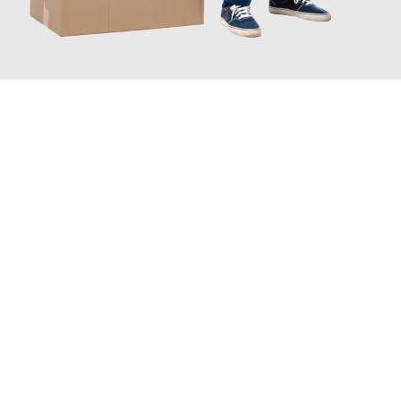
JETZT ANFRAGEN
Erleben Sie mit Umzugsmeister Saenger Bern, wie
einfach und
stressfrei Ihr Umzug Bern Norwich
sein kann. Unser
Expertenteam steht bereit, um Ihnen einen reibungslosen
Übergang in Ihr neues Zuhause zu garantieren.
Jetzt
unverbindliche Offerte
erhalten & 100
CHF sparen: