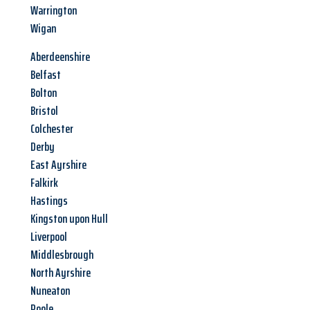
Warrington
Wigan
Aberdeenshire
Belfast
Bolton
Bristol
Colchester
Derby
East Ayrshire
Falkirk
Hastings
Kingston upon Hull
Liverpool
Middlesbrough
North Ayrshire
Nuneaton
Poole