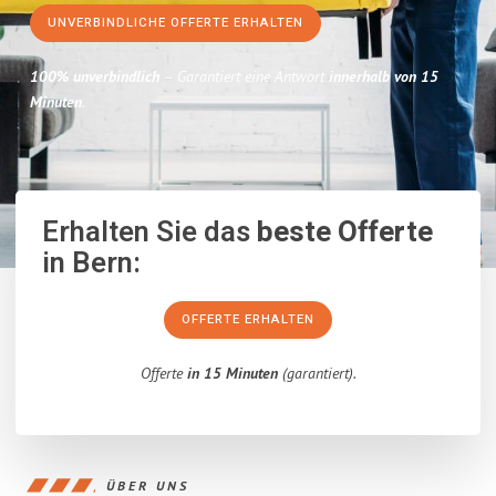
UNVERBINDLICHE OFFERTE ERHALTEN
100% unverbindlich
– Garantiert eine Antwort
innerhalb von 15
Minuten
.
Erhalten Sie das
beste Offerte
in Bern:
OFFERTE ERHALTEN
Offerte
in 15 Minuten
(garantiert).
ÜBER UNS