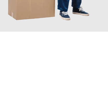
JETZT ANFRAGEN
Erleben Sie mit Umzugsmeister Saenger Bern, wie
einfach und
stressfrei Ihr Umzug Bern Gloucester
sein kann. Unser
Expertenteam steht bereit, um Ihnen einen reibungslosen
Übergang in Ihr neues Zuhause zu garantieren.
Jetzt
unverbindliche Offerte
erhalten & 100