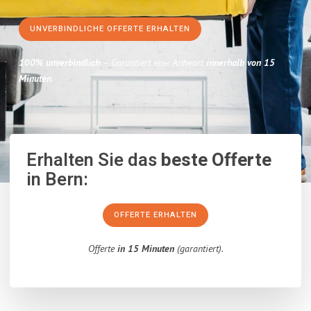
UNVERBINDLICHE OFFERTE ERHALTEN
100% unverbindlich
– Garantiert eine Antwort
innerhalb von 15
Minuten
.
Erhalten Sie das
beste Offerte
in Bern:
OFFERTE ERHALTEN
Offerte
in 15 Minuten
(garantiert).