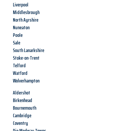
Liverpool
Middlesbrough
North Ayrshire
Nuneaton
Poole
Sale
South Lanarkshire
Stoke-on-Trent
Telford
Watford
Wolverhampton
Aldershot
Birkenhead
Bournemouth
Cambridge
Coventry
Die Medway Towns