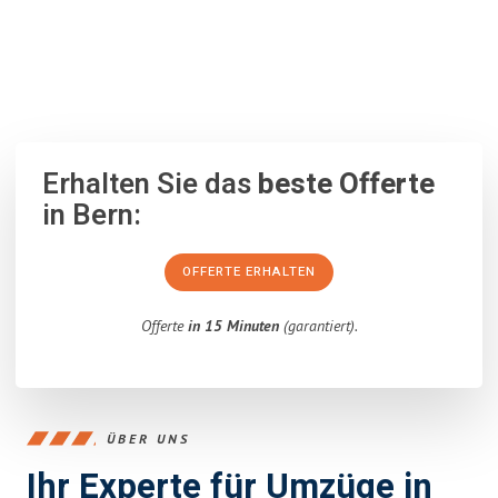
100% unverbindlich
– Garantiert eine Antwort
innerhalb von 15
Minuten
.
Erhalten Sie das
beste Offerte
in Bern:
OFFERTE ERHALTEN
Offerte
in 15 Minuten
(garantiert).
ÜBER UNS
Ihr Experte für Umzüge in