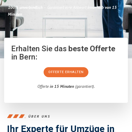
100% unverbindlich
– Garantiert eine Antwort
innerhalb von 15
Minuten
.
Erhalten Sie das
beste Offerte
in Bern:
OFFERTE ERHALTEN
Offerte
in 15 Minuten
(garantiert).
ÜBER UNS
Ihr Experte für Umzüge in