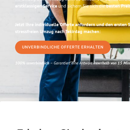
erstklassigen Service
und sichern Sie sich die
besten Prei
Jetzt Ihre individuelle Offerte anfordern und den ersten 
stressfreien Umzug nach Tekirdag machen:
UNVERBINDLICHE OFFERTE ERHALTEN
100% unverbindlich
– Garantiert eine Antwort
innerhalb von 15 Min