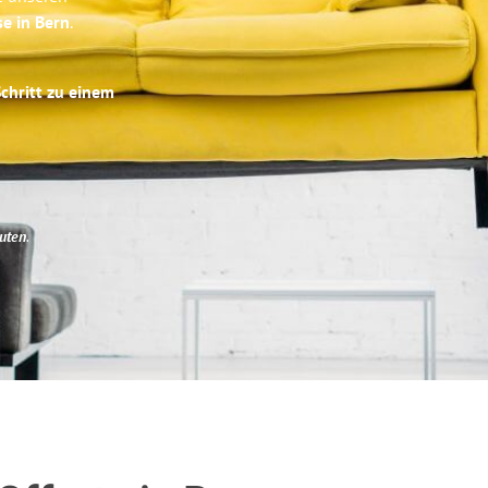
se in Bern
.
Schritt zu einem
uten
.