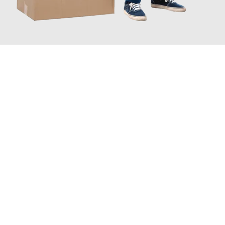
JETZT ANFRAGEN
Erleben Sie mit Umzugsmeister Saenger Bern, wie
einfach und
stressfrei Ihr Umzug Bern Erzurum
sein kann. Unser
Expertenteam steht bereit, um Ihnen einen reibungslosen
Übergang in Ihr neues Zuhause zu garantieren.
Jetzt
unverbindliche Offerte
erhalten & 100
CHF sparen: