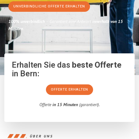
UNVERBINDLICHE OFFERTE ERHALTEN
100% unverbindlich
– Garantiert eine Antwort
innerhalb von 15
Minuten
.
Erhalten Sie das
beste Offerte
in Bern:
OFFERTE ERHALTEN
Offerte
in 15 Minuten
(garantiert).
ÜBER UNS