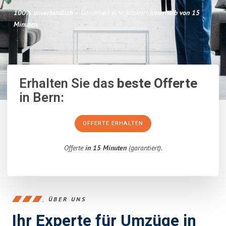
100% unverbindlich
– Garantiert eine Antwort
innerhalb von 15
Minuten
.
Erhalten Sie das
beste Offerte
in Bern:
OFFERTE ERHALTEN
Offerte
in 15 Minuten
(garantiert).
ÜBER UNS
Ihr Experte für Umzüge in