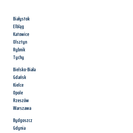
Białystok
Elbląg
Katowice
Olsztyn
Rybnik
Tychy
Bielsko-Biała
Gdańsk
Kielce
Opole
Rzeszów
Warszawa
Bydgoszcz
Gdynia