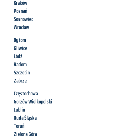
Kraków
Poznań
Sosnowiec
Wrocław
Bytom
Gliwice
Łódź
Radom
Szczecin
Zabrze
Częstochowa
Gorzów Wielkopolski
Lublin
Ruda Śląska
Toruń
Zielona Góra