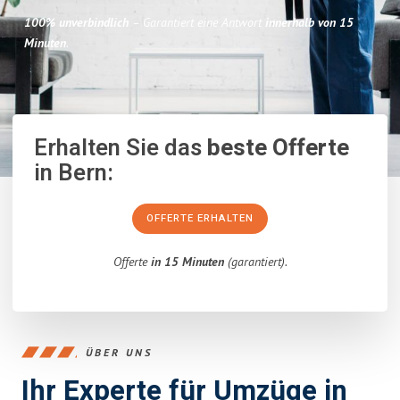
100% unverbindlich
– Garantiert eine Antwort
innerhalb von 15
Minuten
.
Erhalten Sie das
beste Offerte
in Bern:
OFFERTE ERHALTEN
Offerte
in 15 Minuten
(garantiert).
ÜBER UNS
Ihr Experte für Umzüge in