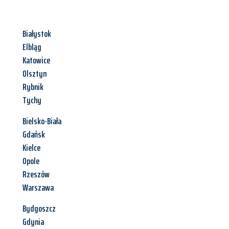
Białystok
Elbląg
Katowice
Olsztyn
Rybnik
Tychy
Bielsko-Biała
Gdańsk
Kielce
Opole
Rzeszów
Warszawa
Bydgoszcz
Gdynia