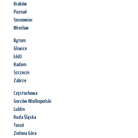
Kraków
Poznań
Sosnowiec
Wrocław
Bytom
Gliwice
Łódź
Radom
Szczecin
Zabrze
Częstochowa
Gorzów Wielkopolski
Lublin
Ruda Śląska
Toruń
Zielona Góra