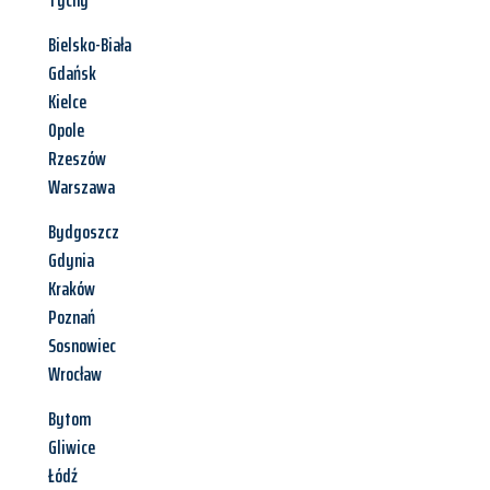
Tychy
Bielsko-Biała
Gdańsk
Kielce
Opole
Rzeszów
Warszawa
Bydgoszcz
Gdynia
Kraków
Poznań
Sosnowiec
Wrocław
Bytom
Gliwice
Łódź