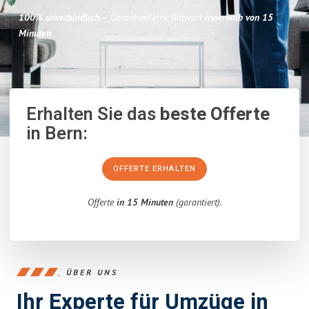
100% unverbindlich
– Garantiert eine Antwort
innerhalb von 15
Minuten
.
Erhalten Sie das
beste Offerte
in Bern:
OFFERTE ERHALTEN
Offerte
in 15 Minuten
(garantiert).
ÜBER UNS
Ihr Experte für Umzüge in