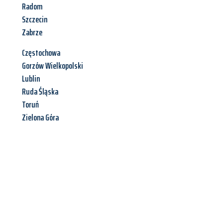
Radom
Szczecin
Zabrze
Częstochowa
Gorzów Wielkopolski
Lublin
Ruda Śląska
Toruń
Zielona Góra
Jetzt anfragen &
Offerte mit
Best-Preis
erhalten!