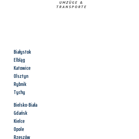
UMZÜGE &
TRANSPORTE
Białystok
Elbląg
Katowice
Olsztyn
Rybnik
Tychy
Bielsko-Biała
Gdańsk
Kielce
Opole
Rzeszów