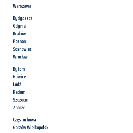
Warszawa
Bydgoszcz
Gdynia
Kraków
Poznań
Sosnowiec
Wrocław
Bytom
Gliwice
Łódź
Radom
Szczecin
Zabrze
Częstochowa
Gorzów Wielkopolski