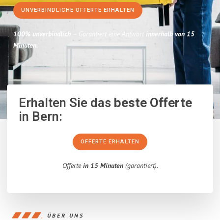
UNVERBINDLICHE OFFERTE ERHALTEN
100% unverbindlich
– Garantiert eine Antwort
innerhalb von 15
Minuten
.
Erhalten Sie das
beste Offerte
in Bern:
OFFERTE ERHALTEN
Offerte
in 15 Minuten
(garantiert).
ÜBER UNS