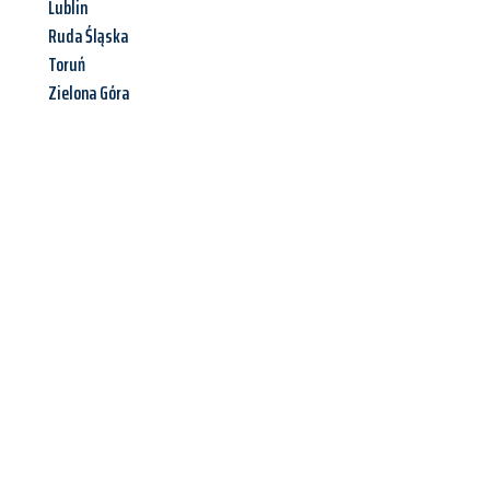
Lublin
Ruda Śląska
Toruń
Zielona Góra
Jetzt anfragen &
Offerte mit
Best-Preis
erhalten!
Schicken Sie uns jetzt Ihre unverbindliche Anfrage und sichern
Sie sich Ihre
individuelle Umzugsofferte für Ihr Anliegen in
Bern
zum Best-Preis!
Nutzen Sie die Gelegenheit für einen
stressfreien Umzug
mit
maximalem Komfort: