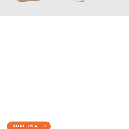
JETZT ANFRAGEN
Erleben Sie mit Umzugsmeister Saenger Bern, wie
einfach und
stressfrei Ihr Umzug Bern Poznań
sein kann. Unser
Expertenteam steht bereit, um Ihnen einen reibungslosen
Übergang in Ihr neues Zuhause zu garantieren.
Jetzt
unverbindliche Offerte
erhalten & 100
CHF sparen:
OFFERTE ERHALTEN
+41315282663