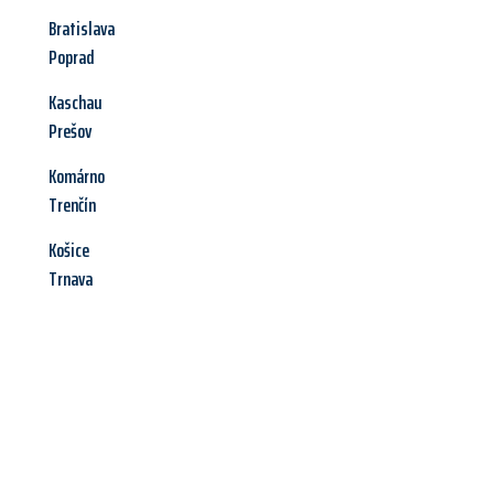
Bratislava
Poprad
Kaschau
Prešov
Komárno
Trenčín
Košice
Trnava
Jetzt anfragen &
Offerte mit