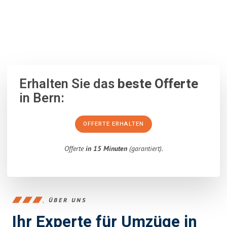
100% unverbindlich
– Garantiert eine Antwort
innerhalb von 15
Minuten
.
Erhalten Sie das
beste Offerte
in Bern:
OFFERTE ERHALTEN
Offerte
in 15 Minuten
(garantiert).
ÜBER UNS
Ihr Experte für Umzüge in