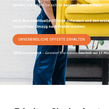
Service
und sichern Sie sich die
besten Preise in Bern
.
Jetzt Ihre individuelle Offerte anfordern und den erst
stressfreien Umzug nach Prešov machen:
UNVERBINDLICHE OFFERTE ERHALTEN
100% unverbindlich
– Garantiert eine Antwort
innerhalb von 15 Min