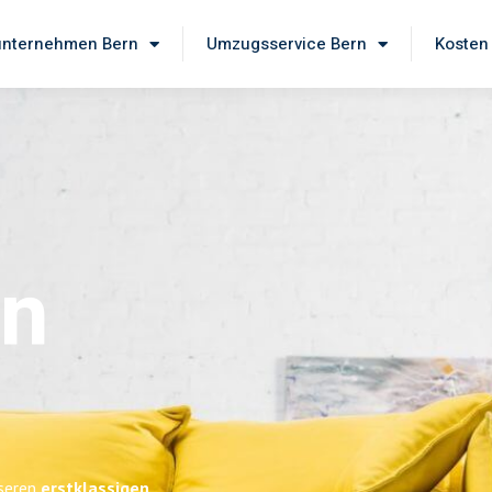
nternehmen Bern
Umzugsservice Bern
Kosten
rn
nseren
erstklassigen