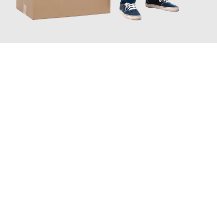
JETZT ANFRAGEN
Erleben Sie mit Umzugsmeister Saenger Bern, wie
einfach und
stressfrei Ihr Umzug Bern Perugia
sein kann. Unser
Expertenteam steht bereit, um Ihnen einen reibungslosen
Übergang in Ihr neues Zuhause zu garantieren.
Jetzt
unverbindliche Offerte
erhalten & 100
CHF sparen: