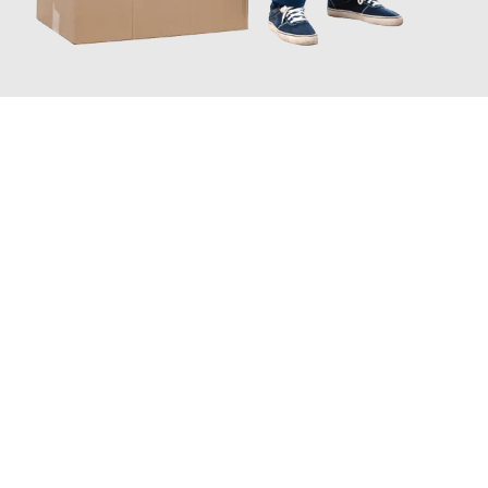
JETZT ANFRAGEN
Erleben Sie mit Umzugsmeister Saenger Bern, wie
einfach und
stressfrei Ihr Umzug Bern Messina
sein kann. Unser
Expertenteam steht bereit, um Ihnen einen reibungslosen
Übergang in Ihr neues Zuhause zu garantieren.
Jetzt
unverbindliche Offerte
erhalten & 100
CHF sparen: