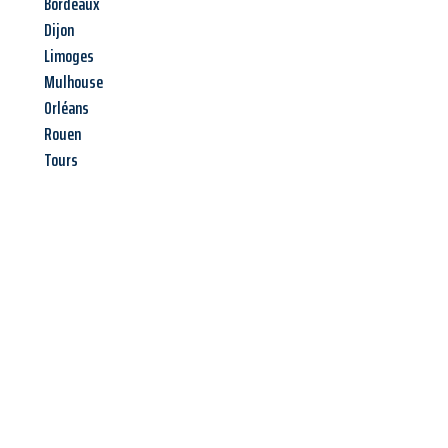
Bordeaux
Dijon
Limoges
Mulhouse
Orléans
Rouen
Tours
Jetzt anfragen &
Offerte mit
Best-Preis
erhalten!
Schicken Sie uns jetzt Ihre unverbindliche Anfrage und sichern
Sie sich Ihre
individuelle Umzugsofferte für Ihr Anliegen in