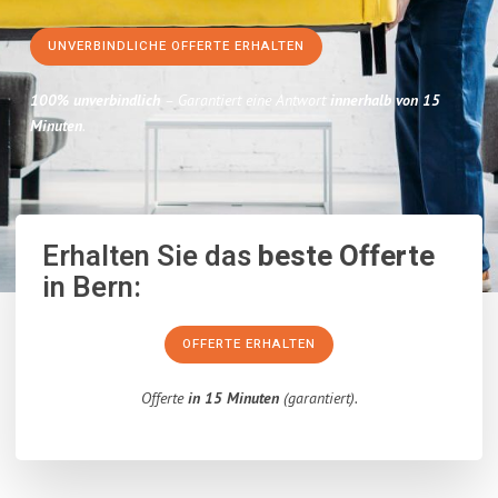
UNVERBINDLICHE OFFERTE ERHALTEN
100% unverbindlich
– Garantiert eine Antwort
innerhalb von 15
Minuten
.
Erhalten Sie das
beste Offerte
in Bern:
OFFERTE ERHALTEN
Offerte
in 15 Minuten
(garantiert).