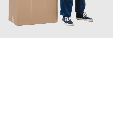
JETZT ANFRAGEN
Erleben Sie mit Umzugsmeister Saenger Bern, wie
einfach und
stressfrei Ihr Umzug Bern Villeurbanne
sein kann. Unser
Expertenteam steht bereit, um Ihnen einen reibungslosen
Übergang in Ihr neues Zuhause zu garantieren.