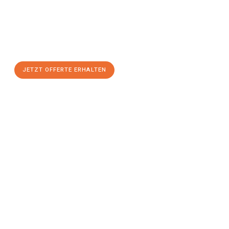
Bern
zum Best-Preis!
Nutzen Sie die Gelegenheit für einen
stressfreien Umzug
mit
maximalem Komfort:
JETZT OFFERTE ERHALTEN