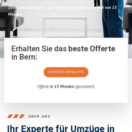
100% unverbindlich
– Garantiert eine Antwort
innerhalb von 15
Minuten
.
Erhalten Sie das
beste Offerte
in Bern:
OFFERTE ERHALTEN
Offerte
in 15 Minuten
(garantiert).
ÜBER UNS
Ihr Experte für Umzüge in