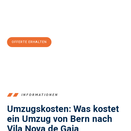
Übergang in Ihr neues Zuhause zu garantieren.
Jetzt
unverbindliche Offerte
erhalten & 100
CHF sparen:
OFFERTE ERHALTEN
+41315282663
INFORMATIONEN
Umzugskosten: Was kostet
ein Umzug von Bern nach
Vila Nova de Gaia