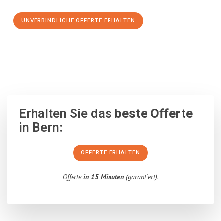
UNVERBINDLICHE OFFERTE ERHALTEN
100% unverbindlich
– Garantiert eine Antwort
innerhalb von 15
Minuten
.
Erhalten Sie das
beste Offerte
in Bern:
OFFERTE ERHALTEN
Offerte
in 15 Minuten
(garantiert).