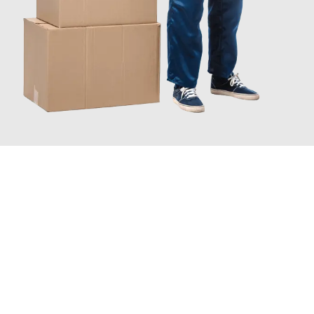
JETZT ANFRAGEN
Erleben Sie mit Umzugsmeister Saenger Bern, wie
einfach und
stressfrei Ihr Umzug Bern Vila Nova de Gaia
sein kann. Unser
Expertenteam steht bereit, um Ihnen einen reibungslosen