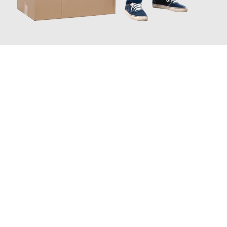
JETZT ANFRAGEN
Erleben Sie mit Umzugsmeister Saenger Bern, wie
einfach und
stressfrei Ihr Umzug Bern Shauliai
sein kann. Unser
Expertenteam steht bereit, um Ihnen einen reibungslosen
Übergang in Ihr neues Zuhause zu garantieren.
Jetzt
unverbindliche Offerte
erhalten & 100
CHF sparen: