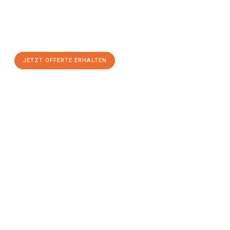
Nutzen Sie die Gelegenheit für einen
stressfreien Umzug
mit
maximalem Komfort:
JETZT OFFERTE ERHALTEN