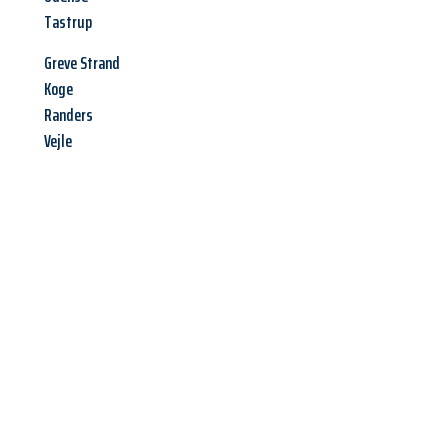
Tastrup
Greve Strand
Koge
Randers
Vejle
Jetzt anfragen &
Offerte mit
Best-Preis
erhalten!
Schicken Sie uns jetzt Ihre unverbindliche Anfrage und sichern
Sie sich Ihre
individuelle Umzugsofferte für Ihr Anliegen in
Bern
zum Best-Preis!