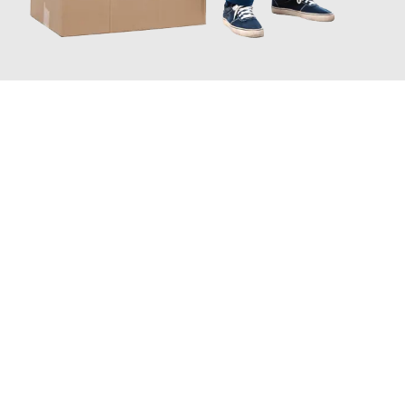
JETZT ANFRAGEN
Erleben Sie mit Umzugsmeister Saenger Bern, wie
einfach und
stressfrei Ihr Umzug Bern Slagelse
sein kann. Unser
Expertenteam steht bereit, um Ihnen einen reibungslosen
Übergang in Ihr neues Zuhause zu garantieren.
Jetzt
unverbindliche Offerte
erhalten & 100
CHF sparen: