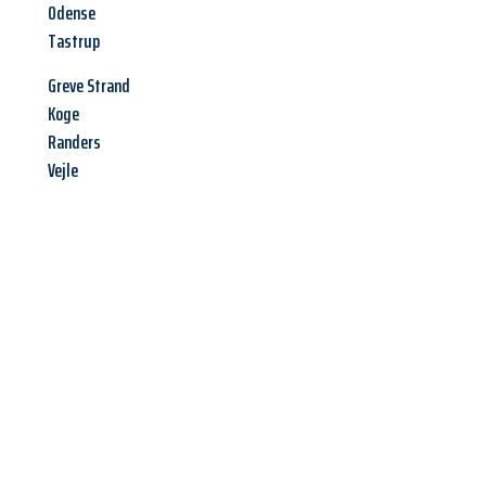
Odense
Tastrup
Greve Strand
Koge
Randers
Vejle
Jetzt anfragen &
Offerte mit
Best-Preis
erhalten!
Schicken Sie uns jetzt Ihre unverbindliche Anfrage und sichern
Sie sich Ihre
individuelle Umzugsofferte für Ihr Anliegen in
Bern
zum Best-Preis!