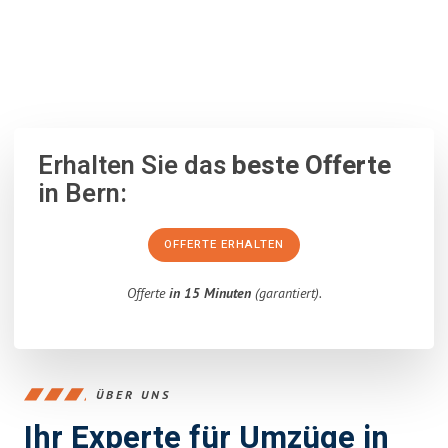
100% unverbindlich
– Garantiert eine Antwort
innerhalb von 15
Minuten
.
Erhalten Sie das
beste Offerte
in Bern:
OFFERTE ERHALTEN
Offerte
in 15 Minuten
(garantiert).
ÜBER UNS
Ihr Experte für Umzüge in