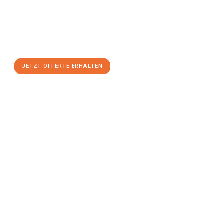
Nutzen Sie die Gelegenheit für einen
stressfreien Umzug
mit
maximalem Komfort:
JETZT OFFERTE ERHALTEN