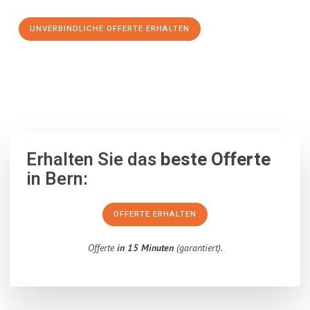
UNVERBINDLICHE OFFERTE ERHALTEN
100% unverbindlich
– Garantiert eine Antwort
innerhalb von 15
Minuten
.
Erhalten Sie das
beste Offerte
in Bern:
OFFERTE ERHALTEN
Offerte
in 15 Minuten
(garantiert).