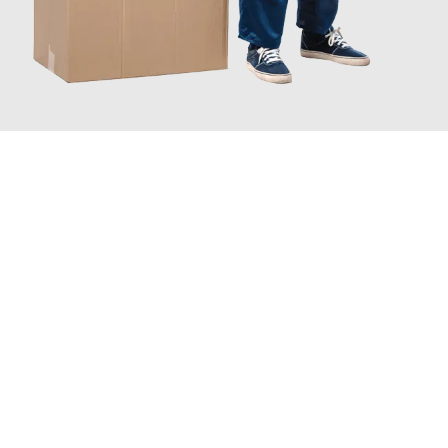
JETZT ANFRAGEN
Erleben Sie mit Umzugsmeister Saenger Bern, wie
einfach und
stressfrei Ihr Umzug Bern Debrecen
sein kann. Unser
Expertenteam steht bereit, um Ihnen einen reibungslosen
Übergang in Ihr neues Zuhause zu garantieren.
Jetzt
unverbindliche Offerte
erhalten & 100