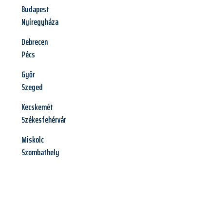
Budapest
Nyíregyháza
Debrecen
Pécs
Győr
Szeged
Kecskemét
Székesfehérvár
Miskolc
Szombathely