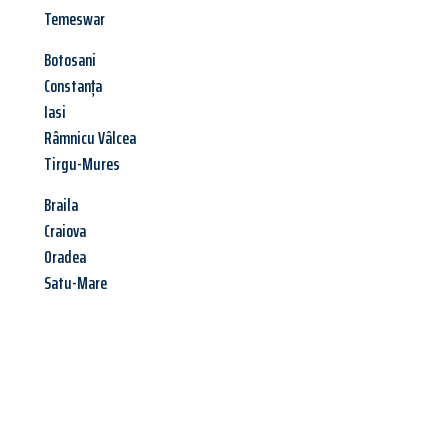
Temeswar
Botosani
Constanța
Iasi
Râmnicu Vâlcea
Tirgu-Mures
Braila
Craiova
Oradea
Satu-Mare
Jetzt anfragen &
Offerte mit