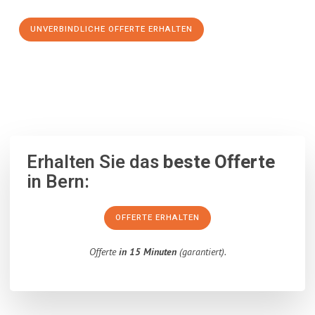
UNVERBINDLICHE OFFERTE ERHALTEN
100% unverbindlich
– Garantiert eine Antwort
innerhalb von 15
Minuten
.
Erhalten Sie das
beste Offerte
in Bern:
OFFERTE ERHALTEN
Offerte
in 15 Minuten
(garantiert).