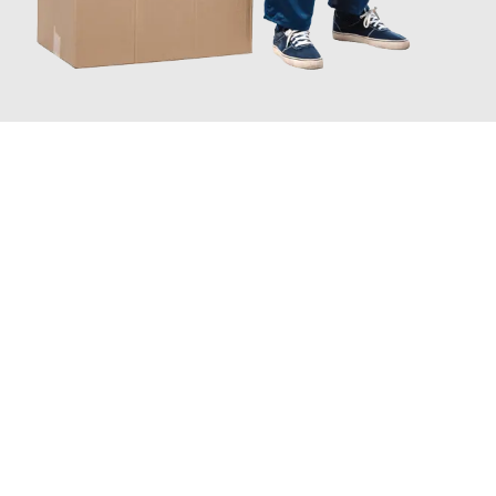
JETZT ANFRAGEN
Erleben Sie mit Umzugsmeister Saenger Bern, wie
einfach und
stressfrei Ihr Umzug Bern Botosani
sein kann. Unser
Expertenteam steht bereit, um Ihnen einen reibungslosen
Übergang in Ihr neues Zuhause zu garantieren.
Jetzt
unverbindliche Offerte
erhalten & 100
CHF sparen: