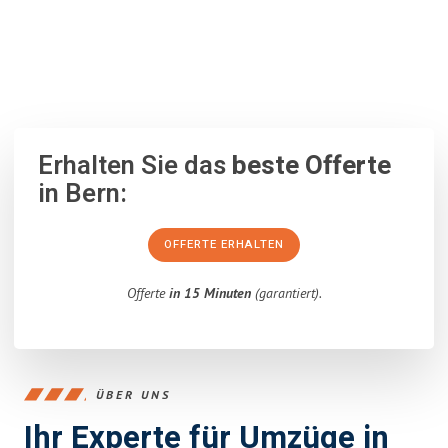
100% unverbindlich
– Garantiert eine Antwort
innerhalb von 15
Minuten
.
Erhalten Sie das
beste Offerte
in Bern:
OFFERTE ERHALTEN
Offerte
in 15 Minuten
(garantiert).
ÜBER UNS
Ihr Experte für Umzüge in