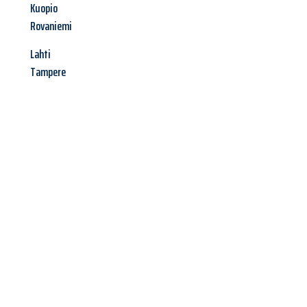
Kuopio
Rovaniemi
Lahti
Tampere
Jetzt anfragen &
Offerte mit
Best-Preis
erhalten!
Schicken Sie uns jetzt Ihre unverbindliche Anfrage und sichern
Sie sich Ihre
individuelle Umzugsofferte für Ihr Anliegen in
Bern
zum Best-Preis!
Nutzen Sie die Gelegenheit für einen
stressfreien Umzug
mit