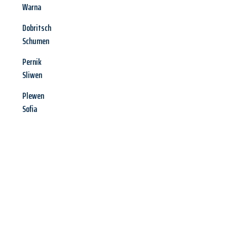
Warna
Dobritsch
Schumen
Pernik
Sliwen
Plewen
Sofia
Jetzt anfragen &
Offerte mit
Best-Preis
erhalten!