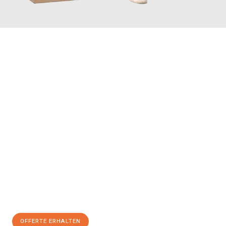
JETZT ANFRAGEN
Erleben Sie mit Umzugsmeister Saenger Bern, wie
einfach und
stressfrei Ihr Umzug Bern Plewen
sein kann. Unser
Expertenteam steht bereit, um Ihnen einen reibungslosen
Übergang in Ihr neues Zuhause zu garantieren.
Jetzt
unverbindliche Offerte
erhalten & 100
CHF sparen:
OFFERTE ERHALTEN
+41315282663